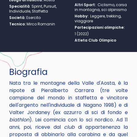
Altri Sport:
Ciclismo, corsa
Specialità
:
Sprint, Pursuit,
in montagna, sci alpinismo
Individuale, Staffetta
Hobby:
Leggere, trekking,
Società:
Esercito
viaggiare
Tecnico:
Mirco Romanin
Partecipazioni olimpiche:
1 (2022)
Atleta Club Olimpico
Biografia
Nata tra le montagne della Valle d'Aosta, è la
nipote di Pieralberto Carrara (tre volte
campione del mondo in staffetta e vincitore
dell'argento nell'individuale di Nagano 1998) e di
Valter Jordaney (ex azzurro di sci di fondo e
biathlon
). Lei comincia con lo sci nordico. Ad 11
anni, poi, riceve dal
club
di appartenenza la
proposta di abbinarlo alla carabina e da quel