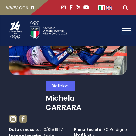
ig
face
x
yt
Seleziona la tua
Ce
WWW.CONI.IT
Biathlon
Michela
CARRARA
Data di nascita:
10/05/1997
Prima Società:
SC Valdigne
Mont Blanc
Luogo di nascita:
Aosta