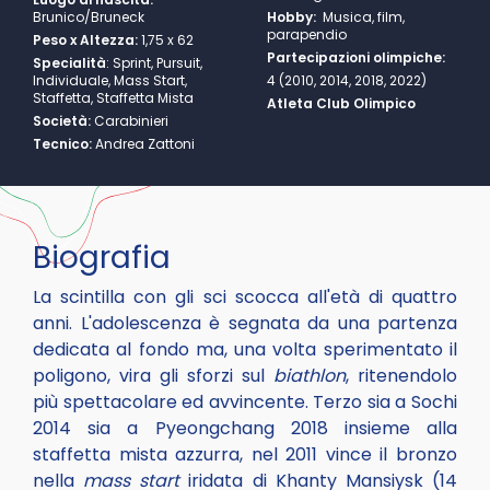
Brunico/Bruneck
Hobby:
Musica, film,
parapendio
Peso x Altezza:
1,75 x 62
Partecipazioni olimpiche:
Specialità
:
Sprint, Pursuit,
Individuale, Mass Start,
4 (2010, 2014, 2018, 2022)
Staffetta, Staffetta Mista
Atleta Club Olimpico
Società:
Carabinieri
Tecnico:
Andrea Zattoni
Biografia
La scintilla con gli sci scocca all'età di quattro
anni. L'adolescenza è segnata da una partenza
dedicata al fondo ma, una volta sperimentato il
poligono, vira gli sforzi sul
biathlon
, ritenendolo
più spettacolare ed avvincente. Terzo sia a Sochi
2014 sia a Pyeongchang 2018 insieme alla
staffetta mista azzurra, nel 2011 vince il bronzo
nella
mass start
iridata di Khanty Mansiysk (14