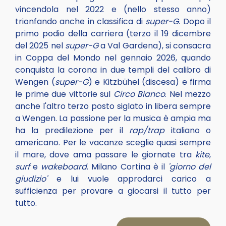
vincendola nel 2022 e (nello stesso anno)
trionfando anche in classifica di
super-G
. Dopo il
primo podio della carriera (terzo il 19 dicembre
del 2025 nel
super-G
a Val Gardena), si consacra
in Coppa del Mondo nel gennaio 2026, quando
conquista la corona in due templi del calibro di
Wengen (
super-G
) e Kitzbühel (discesa) e firma
le prime due vittorie sul
Circo Bianco
. Nel mezzo
anche l'altro terzo posto siglato in libera sempre
a Wengen. La passione per la musica è ampia ma
ha la predilezione per il
rap/trap
italiano o
americano. Per le vacanze sceglie quasi sempre
il mare, dove ama passare le giornate tra
kite
,
surf
e
wakeboard
. Milano Cortina è il
'giorno del
giudizio'
e lui vuole approdarci carico a
sufficienza per provare a giocarsi il tutto per
tutto.