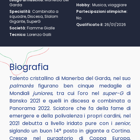
Garda
Hobby:
Musica, viaggiare
Specialità
:
Combinata a
Partecipazioni olimpiche:
squadre, Discesa, Slalom
No
Gigante, SuperG
Qualificato il:
26/01/2026
Società:
Fiamme Gialle
Tecnico:
Lorenzo Galli
Biografia
Talento cristallino di Manerba del Garda, nel suo
palmarès
figurano ben cinque medaglie ai
Mondiali
juniores
, tra cui l'oro nel
super-G
di
Bansko 2021 e quelli in discesa e combinata a
Panorama 2022. Sciatore che fa della fame di
emergere e della polivalenza i propri cardini, nel
2021 debutta a livello iridato pure con i
senior
,
siglando un buon 14° posto in gigante a Cortina.
Cresce nel purgatorio di Coppa Europa,