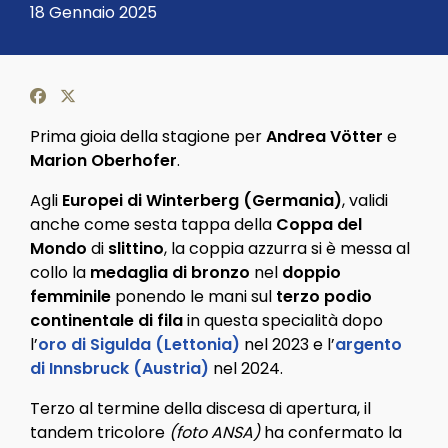
Dettagli
18 Gennaio 2025
Prima gioia della stagione per
Andrea Vötter
e
Marion Oberhofer
.
Agli
Europei di Winterberg (Germania)
, validi
anche come sesta tappa della
Coppa del
Mondo
di
slittino
, la coppia azzurra si è messa al
collo la
medaglia di bronzo
nel
doppio
femminile
ponendo le mani sul
terzo podio
continentale di fila
in questa specialità dopo
l’
oro di Sigulda (Lettonia)
nel 2023 e l’
argento
di Innsbruck (Austria)
nel 2024.
Terzo al termine della discesa di apertura, il
tandem tricolore
(foto ANSA)
ha confermato la