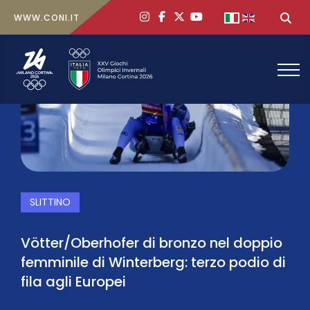
ig
face
x
yt
Seleziona la tua
Ce
WWW.CONI.IT
SLITTINO
Vötter/Oberhofer di bronzo nel doppio
femminile di Winterberg: terzo podio di
fila agli Europei