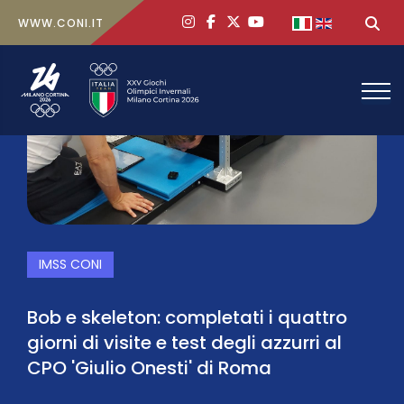
ig
face
x
yt
Seleziona la tua
Ce
WWW.CONI.IT
IMSS CONI
Bob e skeleton: completati i quattro
giorni di visite e test degli azzurri al
CPO 'Giulio Onesti' di Roma