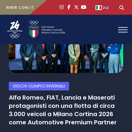
ig
face
x
yt
Seleziona la tua
Ce
WWW.CONI.IT
GIOCHI OLIMPICI INVERNALI
PA
so
Alfa Romeo, FIAT, Lancia e Maserati
Gr
a
protagonisti con una flotta di circa
Tr
3.000 veicoli a Milano Cortina 2026
Gu
come Automotive Premium Partner